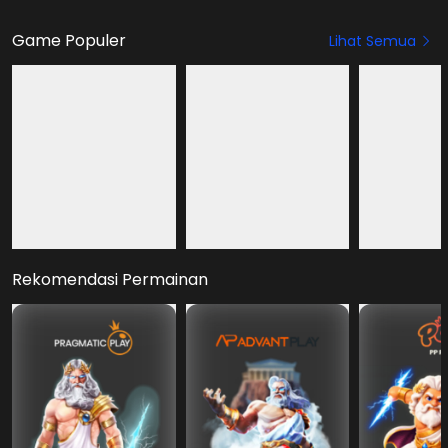
Game Populer
Lihat Semua
HOT
HOT
HOT
NEW
Gates of Olympus POP
Mahjong Roar
Fury of Anubis
Rekomendasi Permainan