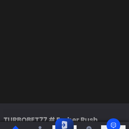
TURBOBET77 # Ember Rush